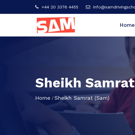
+44 20 3376 4455
info@samdrivingscho
Home
Sheikh Samrat
Home
Sheikh Samrat (Sam)