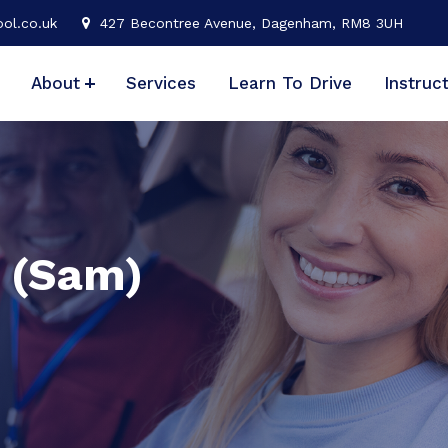
ol.co.uk
427 Becontree Avenue, Dagenham, RM8 3UH
About
Services
Learn To Drive
Instruc
 (Sam)