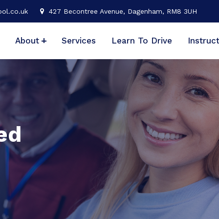
ol.co.uk
427 Becontree Avenue, Dagenham, RM8 3UH
About
Services
Learn To Drive
Instruc
ed