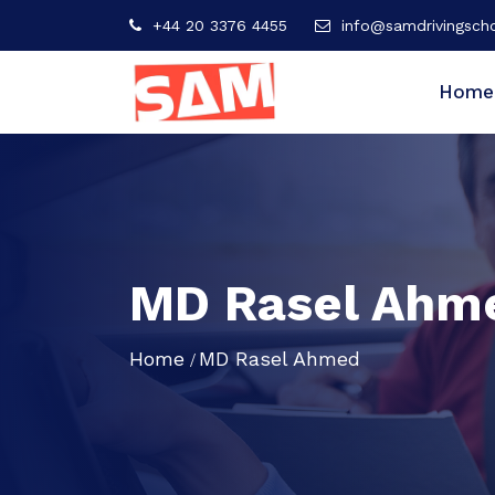
+44 20 3376 4455
info@samdrivingscho
Home
MD Rasel Ahm
Home
MD Rasel Ahmed